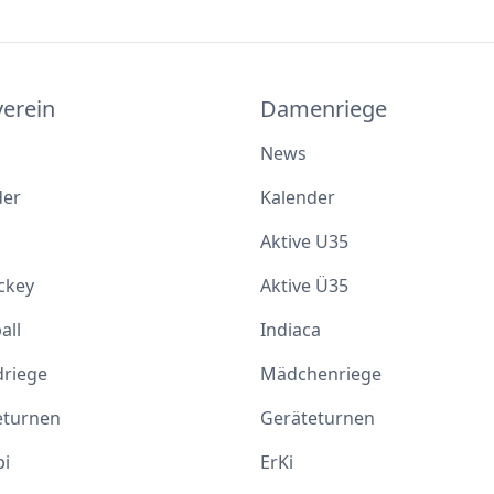
verein
Damenriege
News
der
Kalender
Aktive U35
ckey
Aktive Ü35
all
Indiaca
driege
Mädchenriege
eturnen
Geräteturnen
i
ErKi