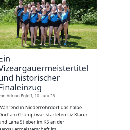
Ein
Vizeargauermeistertitel
und historischer
Finaleinzug
von Adrian Egloff, 10. Juni 26
Während in Niederrohrdorf das halbe
Dorf am Grümpi war, starteten Liz Klarer
und Lana Stieber im K5 an der
Aargauermeisterschaft im