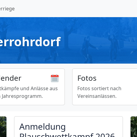
rriege
errohrdorf
lender
Fotos
tkämpfe und Anlässe aus
Fotos sortiert nach
 Jahresprogramm.
Vereinsanlässen.
Anmeldung
Plauschwettkampf 2026