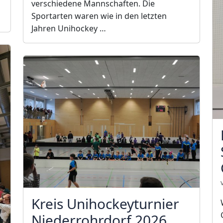
verschiedene Mannschaften. Die
Sportarten waren wie in den letzten
Jahren Unihockey …
Kreis Unihockeyturnier
Niederrohrdorf 2026