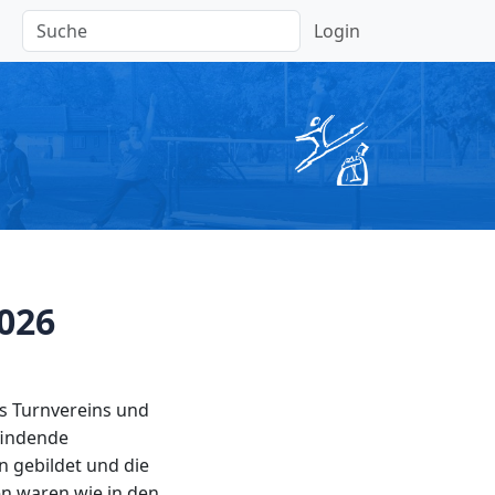
Login
026
es Turnvereins und
findende
 gebildet und die
en waren wie in den