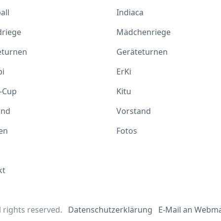
all
Indiaca
driege
Mädchenriege
eturnen
Geräteturnen
i
ErKi
e-Cup
Kitu
and
Vorstand
en
Fotos
kt
 rights reserved.
Datenschutzerklärung
E-Mail an Webm