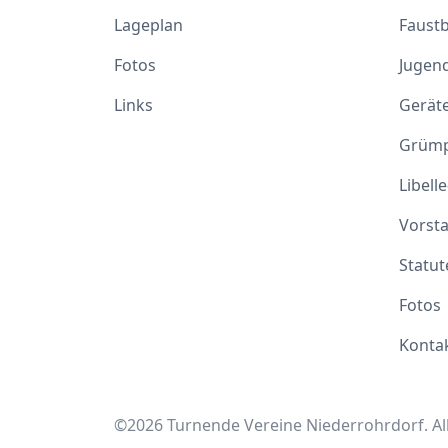
Lageplan
Faustb
Fotos
Jugen
Links
Gerät
Grümp
Libell
Vorst
Statut
Fotos
Konta
©2026 Turnende Vereine Niederrohrdorf. All