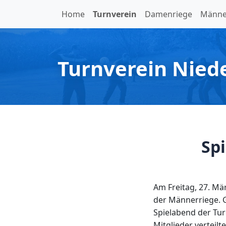
Home
Turnverein
Damenriege
Männe
Turnverein Nied
Sp
Am Freitag, 27. Mä
der Männerriege. G
Spielabend der Tu
Mitglieder verteil