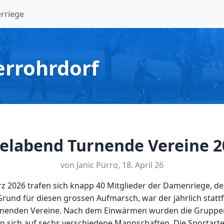
rriege
errohrdorf
ielabend Turnende Vereine 2
von Janic Pürro, 18. April 26
rz 2026 trafen sich knapp 40 Mitglieder der Damenriege, d
rund für diesen grossen Aufmarsch, war der jährlich statt
rnenden Vereine. Nach dem Einwärmen wurden die Gruppen
ten sich auf sechs verschiedene Mannschaften. Die Sportart