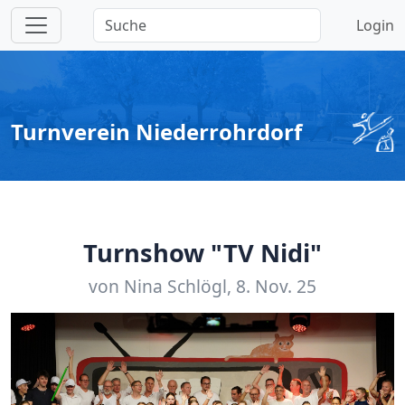
Login
Turnverein Niederrohrdorf
Turnshow "TV Nidi"
von Nina Schlögl, 8. Nov. 25